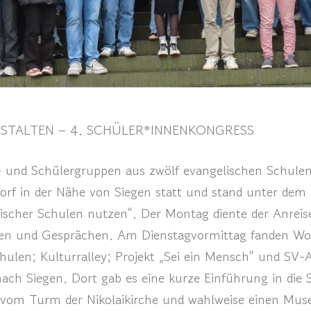
STALTEN – 4. SCHÜLER*INNENKONGRESS
- und Schülergruppen aus zwölf evangelischen Schulen
dorf in der Nähe von Siegen statt und stand unter dem
elischer Schulen nutzen“. Der Montag diente der Anre
len und Gesprächen. Am Dienstagvormittag fanden Wor
chulen; Kulturralley; Projekt „Sei ein Mensch“ und SV
h Siegen. Dort gab es eine kurze Einführung in die S
 vom Turm der Nikolaikirche und wahlweise einen Mu