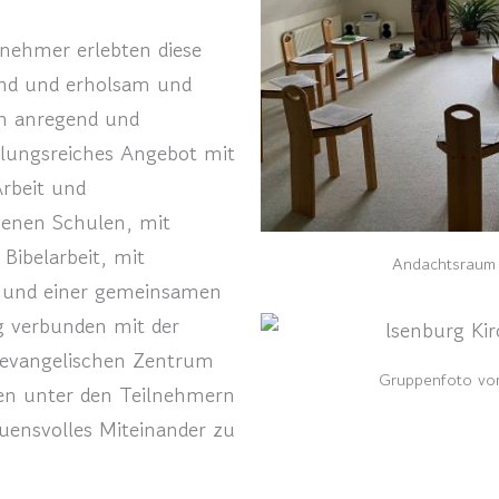
nehmer erlebten diese
uend und erholsam und
en anregend und
slungsreiches Angebot mit
rbeit und
genen Schulen, mit
ibelarbeit, mit
Andachtsraum 
 und einer gemeinsamen
g verbunden mit der
evangelischen Zentrum
Gruppenfoto vor
gen unter den Teilnehmern
auensvolles Miteinander zu